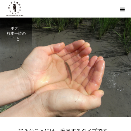
ボク、
杉本一詩の
こと